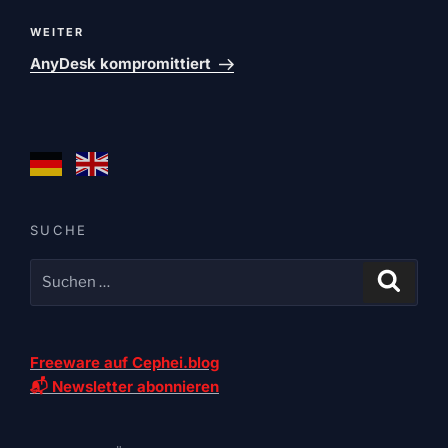
Nächster
WEITER
Beitrag
AnyDesk kompromittiert
SUCHE
Freeware auf Cephei.blog
📬 Newsletter abonnieren