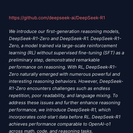
https://github.com/deepseek-ai/DeepSeek-R1
We introduce our first-generation reasoning models,
DeepSeek-R1-Zero and DeepSeek-R1. DeepSeek-R1-
Zero, a model trained via large-scale reinforcement
learning (RL) without supervised fine-tuning (SFT) as a
preliminary step, demonstrated remarkable
performance on reasoning. With RL, DeepSeek-R1-
Zero naturally emerged with numerous powerful and
interesting reasoning behaviors. However, DeepSeek-
R1-Zero encounters challenges such as endless
repetition, poor readability, and language mixing. To
address these issues and further enhance reasoning
performance, we introduce DeepSeek-R1, which
incorporates cold-start data before RL. DeepSeek-R1
achieves performance comparable to OpenAI-o1
across math, code, and reasoning tasks.