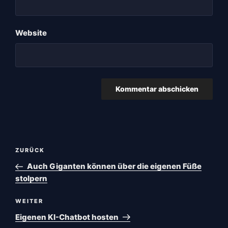
Website
Beitragsnavigation
Vorheriger
ZURÜCK
Beitrag
Auch Giganten können über die eigenen Füße
stolpern
Nächster
WEITER
Beitrag
Eigenen KI-Chatbot hosten