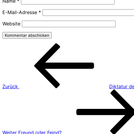
Name
*
E-Mail-Adresse
*
Website
Beitragsnavigation
Vorheriger
Beitrag
Zurück
Diktatur d
Nächster
Beitrag
Weiter
Freund oder Feind?