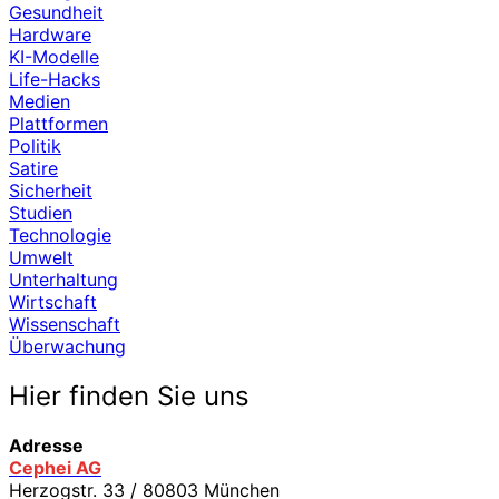
Gesundheit
Hardware
KI-Modelle
Life-Hacks
Medien
Plattformen
Politik
Satire
Sicherheit
Studien
Technologie
Umwelt
Unterhaltung
Wirtschaft
Wissenschaft
Überwachung
Hier finden Sie uns
Adresse
Cephei AG
Herzogstr. 33 / 80803 München