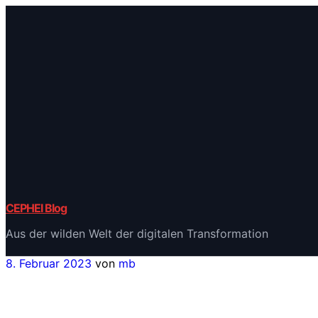
Zum
Inhalt
springen
CEPHEI Blog
Aus der wilden Welt der digitalen Transformation
Veröffentlicht
8. Februar 2023
von
mb
am
Stimmen im Kopf