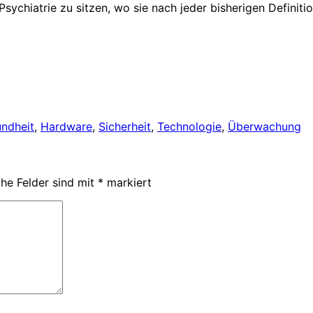
 Psychiatrie zu sitzen, wo sie nach jeder bisherigen Definiti
ndheit
,
Hardware
,
Sicherheit
,
Technologie
,
Überwachung
che Felder sind mit
*
markiert